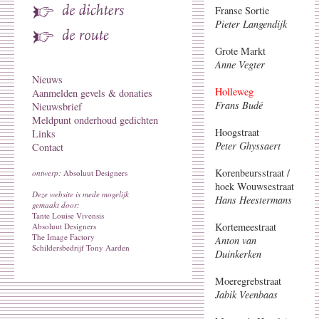
Franse Sortie
Pieter Langendijk
Grote Markt
Anne Vegter
Nieuws
Holleweg
Aanmelden gevels & donaties
Frans Budé
Nieuwsbrief
Meldpunt onderhoud gedichten
Hoogstraat
Links
Peter Ghyssaert
Contact
Korenbeursstraat /
ontwerp:
Absoluut Designers
hoek Wouwsestraat
Deze website is mede mogelijk
Hans Heestermans
gemaakt door:
Tante Louise Vivensis
Kortemeestraat
Absoluut Designers
The Image Factory
Anton van
Schildersbedrijf Tony Aarden
Duinkerken
Moeregrebstraat
Jabik Veenbaas