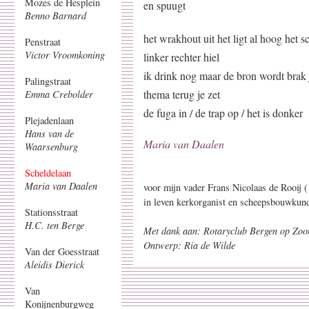
Mozes de Hesplein
en spuugt
Benno Barnard
het wrakhout uit het ligt al hoog het s
Penstraat
Victor Vroomkoning
linker rechter hiel
ik drink nog maar de bron wordt brak 
Palingstraat
thema terug je zet
Emma Crebolder
de fuga in / de trap op / het is donker
Plejadenlaan
Hans van de
Maria van Daalen
Waarsenburg
Scheldelaan
Maria van Daalen
voor mijn vader Frans Nicolaas de Rooij 
in leven kerkorganist en scheepsbouwkund
Stationsstraat
H.C. ten Berge
Met dank aan: Rotaryclub Bergen op Zo
Ontwerp: Ria de Wilde
Van der Goesstraat
Aleidis Dierick
Van
Konijnenburgweg