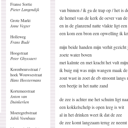
Franse Sortie
Pieter Langendijk
van binnen / ik ga de trap op / het is d
de hemel van de kerk de oever van de 
Grote Markt
en in de glanzend natte vlakte ligt een
Anne Vegter
een kom een bron een opwelling ik kn
Holleweg
Frans Budé
mijn beide handen mijn verhit gezicht 
Hoogstraat
zoete water boven
Peter Ghyssaert
met kalmte en met kracht het vult mij
Korenbeursstraat /
ik buig mij was mijn wangen maak de 
hoek Wouwsestraat
zout wast in zoet de eb stroomt langs
Hans Heestermans
een beetje in het natte zand
Kortemeestraat
Anton van
de zee is achter me het schuim ligt na
Duinkerken
een kokkelschelp is open leeg is wit
Moeregrebstraat
al in het drinken weet ik dat de zee
Jabik Veenbaas
de zee komt langzaam terug ze neemt d