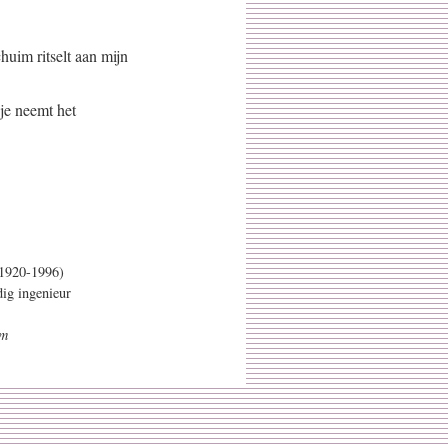
chuim ritselt aan mijn
je neemt het
(1920-1996)
ig ingenieur
om